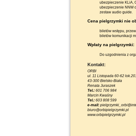
ubezpieczenie KLiA, 
ubezpieczenie NNW d
zestaw audio guide.
Cena pielgrzymki nie o
biletów wstępu, prze
biletów komunikacji m
Wpłaty na pielgrzymki:
Do uzgodnienia z org
Kontakt:
ORBI
ul. 11 Listopada 60-62 lok.20
43-300 Bielsko-Biała
Renata Juraszek
Tel.:
601 706 984
Marcin Kwaśny
Tel.:
603 808 599
e-mail:
pielgrzymki_orbi@inte
biuro@orbipielgrzymki.pl
www.orbipielgrzymki.pl