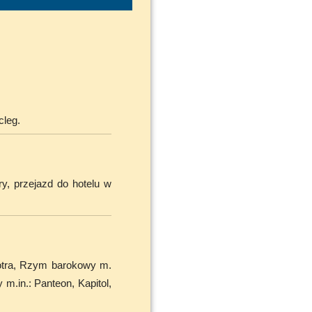
cleg.
ry, przejazd do hotelu w
iotra, Rzym barokowy m.
m.in.: Panteon, Kapitol,