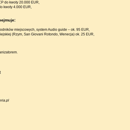
CP do kwoty 20.000 EUR,
o kwoty 4.000 EUR,
bejmuje:
wodników miejscowych, system Audio guide – ok. 95 EUR,
iejskiej (Rzym, San Giovani Rotondo, Wenecja) ok. 25 EUR,
anizatorem.
1
ria.pl