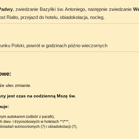
Padwy
, zwiedzanie Bazyliki św. Antoniego, następnie zwiedzanie
We
 Rialto, przejazd do hotelu, obiadokolacja, nocleg.
runku Polski, powrót w godzinach późno wieczornych
owe:
że ulec zmianie.
ny jest czas na codzienną Mszę św.
uje:
ym autokarem (odbiór z parafii),
 dwu- i trzyosobowych w hotelach **/***,
śniadań wzmocnionych (7) i obiadokolacji (7),