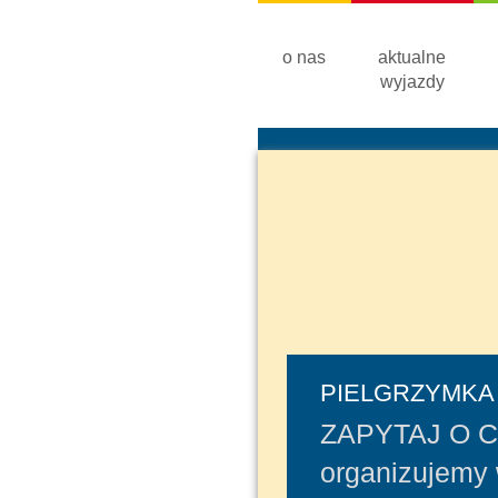
Menu
skip to content
o nas
aktualne
wyjazdy
PIELGRZYMKA
ZAPYTAJ O 
organizujemy 