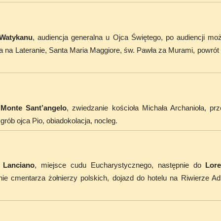
Watykanu
, audiencja generalna u Ojca Świętego, po audiencji mo
na na Lateranie, Santa Maria Maggiore, św. Pawła za Murami, powrót d
o
Monte Sant’angelo
, zwiedzanie kościoła Michała Archanioła, pr
 grób ojca Pio, obiadokolacja, nocleg.
o
Lanciano
, miejsce cudu Eucharystycznego, następnie do
Lore
nie cmentarza żołnierzy polskich, dojazd do hotelu na Riwierze Adri