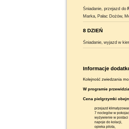
Śniadanie, przejazd do
Marka, Pałac Dożów, Most
8 DZIEŃ
Śniadanie, wyjazd w kie
Informacje dodatk
Kolejność zwiedzania mo
W programie przewidzia
Cena pielgrzymki obejm
przejazd klimatyzowan
7 noclegów w pokojach
wyżywienie w postaci 
napoje do kolacji,
opieka pilota,